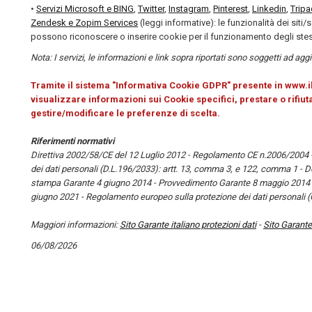
•
Servizi Microsoft e BING
,
Twitter
,
Instagram
,
Pinterest
,
Linkedin
,
Tripa
Zendesk e Zopim Services
(leggi informative): le funzionalità dei siti
possono riconoscere o inserire cookie per il funzionamento degli stes
Nota: I servizi, le informazioni e link sopra riportati sono soggetti ad ag
Tramite il sistema "Informativa Cookie GDPR" presente in www.
visualizzare informazioni sui Cookie specifici, prestare o rifiuta
gestire/modificare le preferenze di scelta.
Riferimenti normativi
Direttiva 2002/58/CE del 12 Luglio 2012 - Regolamento CE n.2006/2004 - 
dei dati personali (D.L.196/2033): artt. 13, comma 3, e 122, comma 1 -
stampa Garante 4 giugno 2014 - Provvedimento Garante 8 maggio 2014 n.
giugno 2021 - Regolamento europeo sulla protezione dei dati personali 
Maggiori informazioni:
Sito Garante italiano protezioni dati
-
Sito Garante
06/08/2026