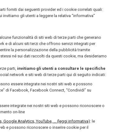
ti forniti dai seguenti provider ed i cookie correlati quali:
i invitiamo gli utenti a leggere la relativa “informativa”
une funzionalità di siti web di terze parti che generano
k e di alcuni siti terzi che offrono servizi integrati per
ntire la personalizzazione della pubblicità tramite
stessi né sui dati raccolti da questi cookie, ma desideriamo
erze parti,
invitiamo gli utenti a consultare le specifiche
ocial network e siti web di terze parti qui di seguito indicati:
ssono essere integrate nei nostri siti web e possono
ace” di Facebook, Facebook Connect, “Condividi” su
essere integrate nei nostri siti web e possono riconoscere o
gamento on-line
Google Analytics, YouTube, ... (leggi informativa)
: le
 web e possono riconoscere o inserire cookie per il