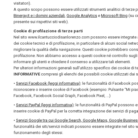
visitatori).
A questo scopo possono essere utilizzati strumenti analitici di terze par
Binergy.it e i domini aziendali
,
Google Analytics
e
Microsoft Bing
(su cu
presente sui rispettivi siti web).
Cookie di profilazione di terze parti
Nel sito www.ilcantucciodisanlorenzo.com possono essere integrate alc
dei cookie tecnici e di profilazione, in particolare di alcuni social networ
migliorare la qualità della navigazione. Questi cookie potrebbero conse
profilazione. Non abbiamo accesso a questi cookie né controllo sugli 
informare gli utenti e chiedere il consenso a utilizzare tali elementi.
Per ulteriori informazioni generali sull'utilizzo specifico dei cookie di t
INFORMATIVE
compresi gli elenchi dei possibili cookie utilizzati dai s
•
Servizi Facebook (leggi informativa)
: le funzionalità di Facebook po
riconoscere o inserire cookie di Facebook (esempio: Pulsante “Mi pi
Facebook, Facebook Social Graph, Facebook Pixel, …)
•
Servizi PayPal (leggi informativa)
: le funzionalità di PayPal possono 
inserire cookie di PayPal per la corretta integrazione dei servizi di pa
•
Servizi Google tra cui Google Search, Google Maps, Google Business, 
funzionalità dei siti/servizi indicati possono essere integrate nel sito
funzionamento degli stessi.