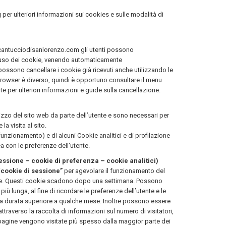
g
per ulteriori informazioni sui cookies e sulle modalità di
cantucciodisanlorenzo.com gli utenti possono
l'uso dei cookie, venendo automaticamente
i possono cancellare i cookie già ricevuti anche utilizzando le
browser è diverso, quindi è opportuno consultare il menu
nte per ulteriori informazioni e guide sulla cancellazione.
lizzo del sito web da parte dell’utente e sono necessari per
la visita al sito.
 funzionamento) e di alcuni Cookie analitici e di profilazione
nea con le preferenze dell'utente.
sessione – cookie di preferenza – cookie analitici)
“cookie di sessione”
per agevolare il funzionamento del
gine. Questi cookie scadono dopo una settimana. Possono
ù lunga, al fine di ricordare le preferenze dell’utente e le
una durata superiore a qualche mese. Inoltre possono essere
ttraverso la raccolta di informazioni sul numero di visitatori,
i pagine vengono visitate più spesso dalla maggior parte dei