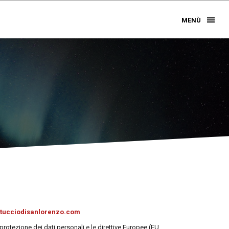
MENÙ
tucciodisanlorenzo.com
 protezione dei dati personali
e le
direttive Europee (EU