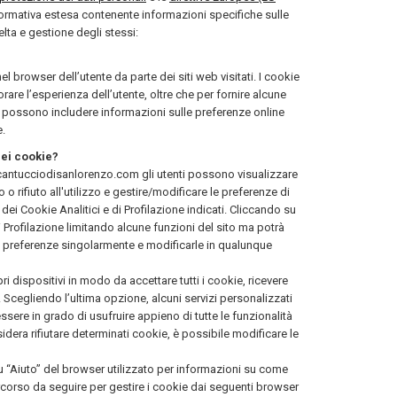
nformativa estesa contenente informazioni specifiche sulle
celta e gestione degli stessi:
l browser dell’utente da parte dei siti web visitati. I cookie
orare l’esperienza dell’utente, oltre che per fornire alcune
sito possono includere informazioni sulle preferenze online
e.
dei cookie?
cantucciodisanlorenzo.com gli utenti possono visualizzare
 o rifiuto all'utilizzo e gestire/modificare le preferenze di
o dei Cookie Analitici e di Profilazione indicati. Cliccando su
e di Profilazione limitando alcune funzioni del sito ma potrà
ie preferenze singolarmente e modificarle in qualunque
pri dispositivi in modo da accettare tutti i cookie, ricevere
 Scegliendo l’ultima opzione, alcuni servizi personalizzati
sere in grado di usufruire appieno di tutte le funzionalità
idera rifiutare determinati cookie, è possibile modificare le
u “Aiuto” del browser utilizzato per informazioni su come
ercorso da seguire per gestire i cookie dai seguenti browser