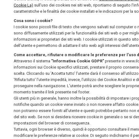
Cookie La)
sull'uso dei cookies nei siti web, riportiamo di seguito l'i
caratteristiche e le finalità dei cookie installati e le indicazioni per la s
Cosa sono i cookie?
I cookie sono piccoli file di testo che vengono salvati sul computer o ne
sono diffusamente utilizzati per la funzionalità dei siti web o per migli
informazioni ai proprietari dei siti web. I cookie utilizzati in questo 
dell’utente e permettono di adattare il sito web agli interessi dell’utent
Come accettare, rifiutare o modificare le preferenze per l’uso 
Attraverso il sistema
"Informativa Cookie GDPR"
presente in www.il
informazioni sui Cookie specifici utilizzati, prestare il proprio consenso
scelta. Cliccando su 'Accetta tutto' l'utente darà il consenso all'utilizz
'Rifiuta tutto' l'utente impedità, invece, l'utilizzo dei Cookie Analitici 
proseguire nella navigazione. L'utente potrà anche scegliere le propr
momento tramite il link presente nel footer.
Gli utenti più in generale, hanno inoltre la possibilità di impostare i pro
notifiche quando un cookie viene inviato o non ricevere affatto cookie.
non potranno essere forniti all’utente e questi potrebbe pertanto non es
del sito web. Se non si desidera ricevere cookie in generale o se si des
impostazioni del browser di conseguenza.
Tuttavia, ogni browser è diverso, quindi è opportuno consultare il men
modificare le preferenze relative ai cookie. Di seguito indichiamo il p