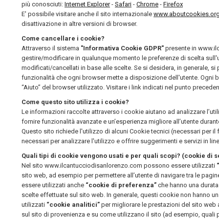
più conosciuti:
Internet Explorer
-
Safari
-
Chrome
-
Firefox
E' possibile visitare anche il sito internazionale
www.aboutcookies.or
disattivazione in altre versioni di browser.
Come cancellare i cookie?
Attraverso il sistema
"Informativa Cookie GDPR"
presente in www.il
gestire/modificare in qualunque momento le preferenze di scelta sul
modificati/cancellati in base alle scelte. Se si desidera, in generale, s
funzionalità che ogni browser mette a disposizione dell'utente. Ogni 
“Aiuto” del browser utilizzato. Visitare i link indicati nel punto precede
Come questo sito utilizza i cookie?
Le informazioni raccolte attraverso i cookie aiutano ad analizzare l’uti
fornire funzionalità avanzate e un’esperienza migliore all’utente durante 
Questo sito richiede l'utilizzo di alcuni Cookie tecnici (necessari per il
necessari per analizzare l'utilizzo e offrire suggerimenti e servizi in li
Quali tipi di cookie vengono usati e per quali scopi? (cookie di 
Nel sito www.ilcantucciodisanlorenzo.com possono essere utilizzati
sito web, ad esempio per permettere all’utente di navigare tra le pa
essere utilizzati anche
“cookie di preferenza”
che hanno una durata pi
scelte effettuate sul sito web. In generale, questi cookie non hanno 
utilizzati
“cookie analitici”
per migliorare le prestazioni del sito web a
sul sito di provenienza e su come utilizzano il sito (ad esempio, qual